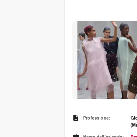
Professione
:
Gl
(M
Nome dell’azienda
:
Pr