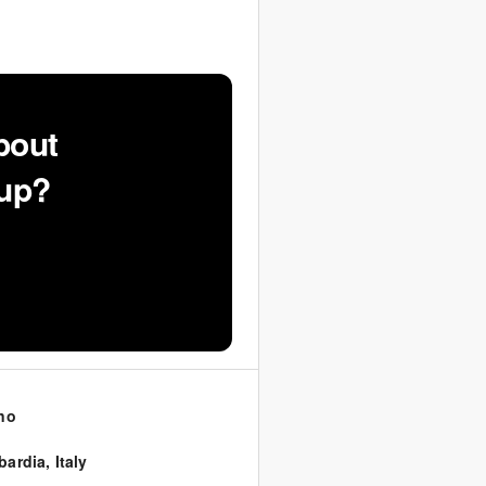
bout
oup?
no
bardia
,
Italy