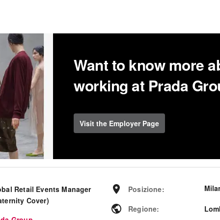
Want to know more a
working at Prada Gr
Visit the Employer Page
Mila
obal Retail Events Manager
Posizione
:
aternity Cover)
Regione
:
Lom
ada Group