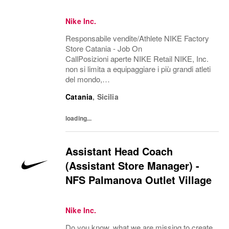
Nike Inc.
Responsabile vendite/Athlete NIKE Factory
Store Catania - Job On
CallPosizioni aperte NIKE Retail NIKE, Inc.
non si limita a equipaggiare i più grandi atleti
del mondo,
ma esplora il potenziale, abbatte le barriere, r
Catania
,
Sicilia
iscrive i confini del possibile. L'azienda è
alla ricerca di persone in grado di...
loading...
Assistant Head Coach
(Assistant Store Manager) -
NFS Palmanova Outlet Village
Nike Inc.
Do you know, what we are missing to create