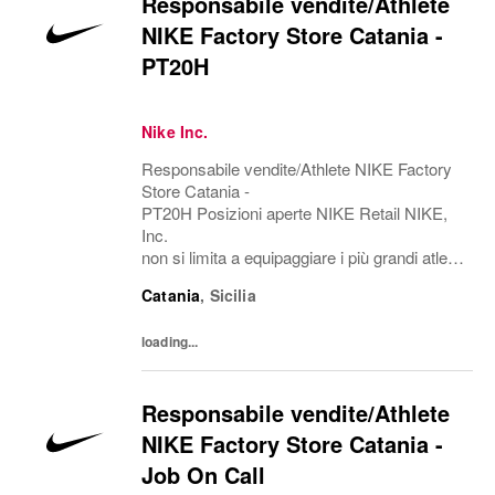
Responsabile vendite/Athlete
NIKE Factory Store Catania -
PT20H
Nike Inc.
Responsabile vendite/Athlete NIKE Factory
Store Catania -
PT20H Posizioni aperte NIKE Retail NIKE,
Inc.
non si limita a equipaggiare i più grandi atleti
del mondo,
Catania
,
Sicilia
ma esplora il potenziale, abbatte le barriere, r
iscrive i confini del possibile. L'azienda è
loading...
alla ricerca di persone in grado di...
Responsabile vendite/Athlete
NIKE Factory Store Catania -
Job On Call