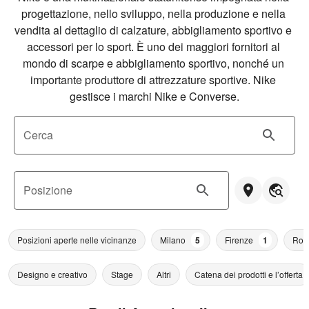
progettazione, nello sviluppo, nella produzione e nella 
vendita al dettaglio di calzature, abbigliamento sportivo e 
accessori per lo sport. È uno dei maggiori fornitori al 
mondo di scarpe e abbigliamento sportivo, nonché un 
importante produttore di attrezzature sportive. Nike 
gestisce i marchi Nike e Converse.
Cerca
Posizione
Posizioni aperte nelle vicinanze
Milano
5
Firenze
1
Ro
Designo e creativo
Stage
Altri
Catena dei prodotti e l’offerta