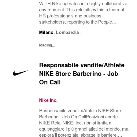
WITH Nike operates in a highly collaborative
environment. This role sits within a team of
HR professionals and business
stakeholders, reporting to the People
Solutions Director for the region. The role
Milano
,
Lombardia
partners closely with people managers
across Italy, supporting both corporate...
loading...
Responsabile vendite/Athlete
NIKE Store Barberino - Job
On Call
Nike Inc.
Responsabile vendite/Athlete NIKE Store
Barberino - Job On CallPosizioni aperte
NIKE RetailNIKE, Inc. non si limita a
equipaggiare i più grandi atleti del mondo, ma
esplora il potenziale, abbatte le barriere,