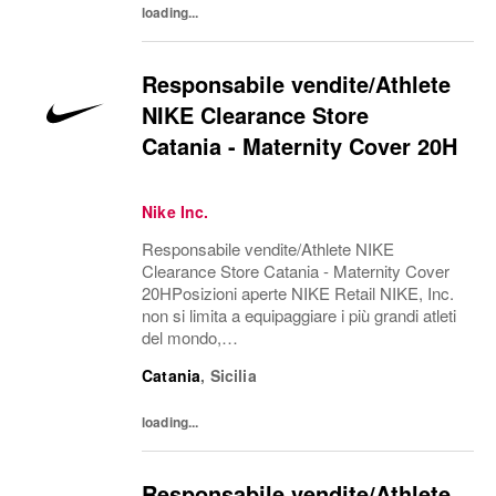
loading...
Responsabile vendite/Athlete
NIKE Clearance Store
Catania - Maternity Cover 20H
Nike Inc.
Responsabile vendite/Athlete NIKE
Clearance Store Catania - Maternity Cover
20HPosizioni aperte NIKE Retail NIKE, Inc.
non si limita a equipaggiare i più grandi atleti
del mondo,
ma esplora il potenziale, abbatte le barriere, r
Catania
,
Sicilia
iscrive i confini del possibile. L'azienda è
alla ricerca di persone...
loading...
Responsabile vendite/Athlete