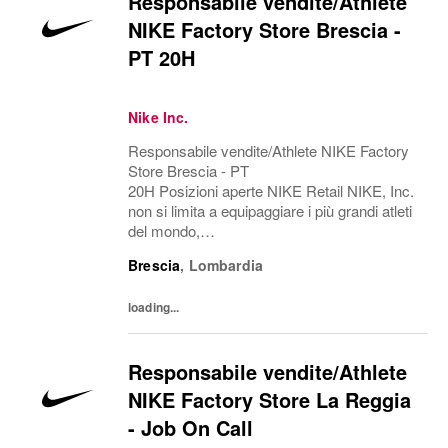
Responsabile vendite/Athlete
NIKE Factory Store Brescia -
PT 20H
Nike Inc.
Responsabile vendite/Athlete NIKE Factory
Store Brescia - PT
20H Posizioni aperte NIKE Retail NIKE, Inc.
non si limita a equipaggiare i più grandi atleti
del mondo,
ma esplora il potenziale, abbatte le barriere, r
Brescia
,
Lombardia
iscrive i confini del possibile. L'azienda è
alla ricerca di persone in grado di...
loading...
Responsabile vendite/Athlete
NIKE Factory Store La Reggia
- Job On Call