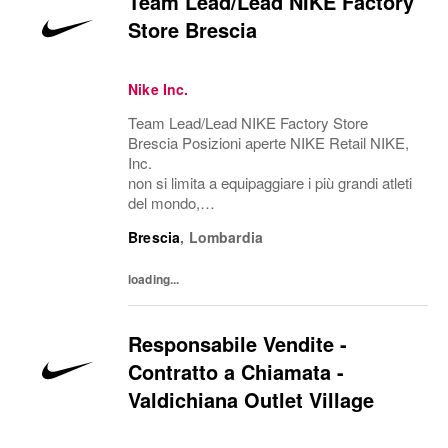
Team Lead/Lead NIKE Factory
Store Brescia
Nike Inc.
Team Lead/Lead NIKE Factory Store
Brescia Posizioni aperte NIKE Retail NIKE,
Inc.
non si limita a equipaggiare i più grandi atleti
del mondo,
ma esplora il potenziale, abbatte le barriere e
Brescia
,
Lombardia
riscrive i confini del possibile. L'azienda è
alla ricerca di persone in grado di crescere, p
loading...
ensare,...
Responsabile Vendite -
Contratto a Chiamata -
Valdichiana Outlet Village