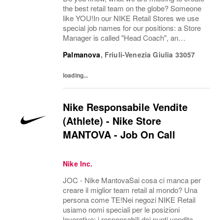
the best retail team on the globe? Someone
like YOU!In our NIKE Retail Stores we use
special job names for our positions: a Store
Manager is called "Head Coach", an
Assistant Store Manager is called "Assistant
Palmanova
,
Friuli-Venezia Giulia
33057
Head Coach", a department manager is
called...
loading...
Nike Responsabile Vendite
(Athlete) - Nike Store
MANTOVA - Job On Call
Nike Inc.
JOC - Nike MantovaSai cosa ci manca per
creare il miglior team retail al mondo? Una
persona come TE!Nei negozi NIKE Retail
usiamo nomi speciali per le posizioni
lavorative: i responsabili dei punti vendita