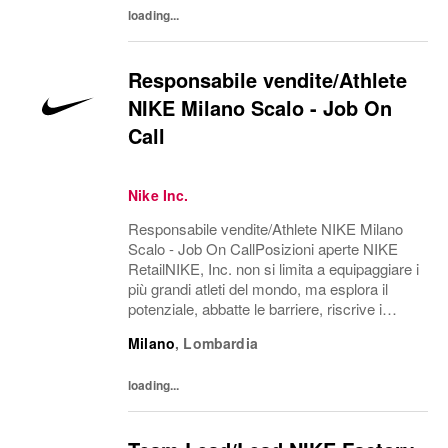
loading...
Responsabile vendite/Athlete
NIKE Milano Scalo - Job On
Call
Nike Inc.
Responsabile vendite/Athlete NIKE Milano
Scalo - Job On CallPosizioni aperte NIKE
RetailNIKE, Inc. non si limita a equipaggiare i
più grandi atleti del mondo, ma esplora il
potenziale, abbatte le barriere, riscrive i
confini del possibile. L'azienda è alla ricerca
Milano
,
Lombardia
di persone in grado di crescere,...
loading...