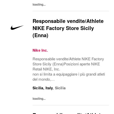
L'azienda è alla...
loading...
Responsabile vendite/Athlete
NIKE Factory Store Sicily
(Enna)
Nike Inc.
Responsabile vendite/Athlete NIKE Factory
Store Sicily (Enna)Posizioni aperte NIKE
Retail NIKE, Inc.
non si limita a equipaggiare i più grandi atleti
del mondo,
ma esplora il potenziale, abbatte le barriere, r
Sicilia, Italy
,
Sicilia
iscrive i confini del possibile. L'azienda è
alla ricerca di persone in grado di...
loading...