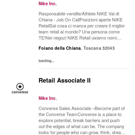
Nike Inc.
Responsabile vendite/Athlete NIKE Val di
Chiana - Job On CallPosizioni aperte NIKE
RetailSai cosa ci manca per creare il miglior
team retail al mondo? Una persona come
TE!Nei negozi NIKE Retail usiamo nomi
speciali per le posizioni lavorative: i
Foiano della Chiana
,
Toscana
52045
responsabili dei punti vendita sono detti
"Head...
loading...
Retail Associate II
Nike Inc.
Converse Sales Associate –Become part of
the Converse TeamConverse is a place to
explore potential, break barriers and push
out the edges of what can be. The company
looks for people who can grow, think, dream