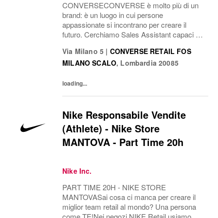
CONVERSECONVERSE è molto più di un
brand: è un luogo in cui persone
appassionate si incontrano per creare il
futuro. Cerchiamo Sales Assistant capaci di
alzare l'asticella, esprimere al massimo il
Via Milano 5
|
CONVERSE RETAIL FOS
nostro potenziale e guidarci verso
MILANO SCALO
,
Lombardia
20085
l'eccellenza. Una generazione pronta a...
loading...
Nike Responsabile Vendite
(Athlete) - Nike Store
MANTOVA - Part Time 20h
Nike Inc.
PART TIME 20H - NIKE STORE
MANTOVASai cosa ci manca per creare il
miglior team retail al mondo? Una persona
come TE!Nei negozi NIKE Retail usiamo