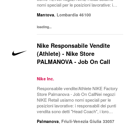
nomi speciali per le posizioni lavorative: i
responsabili dei punti vendita sono detti
Mantova
,
Lombardia
46100
"Head Coach", i loro assistenti "Assistant
Head Coach", i...
loading...
Nike Responsabile Vendite
(Athlete) - Nike Store
PALMANOVA - Job On Call
Nike Inc.
Responsabile vendite/Athlete NIKE Factory
Store Palmanova - Job On CallNei negozi
NIKE Retail usiamo nomi speciali per le
posizioni lavorative: i responsabili dei punti
vendita sono detti "Head Coach", i loro
assistenti "Assistant Head Coach", i
Palmanova
,
Friuli-Venezia Giulia
33057
responsabili di un reparto "Coach", i team
leader...