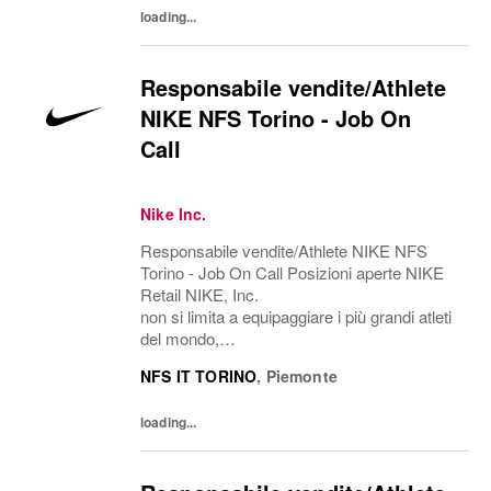
loading...
Responsabile vendite/Athlete
NIKE NFS Torino - Job On
Call
Nike Inc.
Responsabile vendite/Athlete NIKE NFS
Torino - Job On Call Posizioni aperte NIKE
Retail NIKE, Inc.
non si limita a equipaggiare i più grandi atleti
del mondo,
ma esplora il potenziale, abbatte le barriere, r
NFS IT TORINO
,
Piemonte
iscrive i confini del possibile. L'azienda è
alla ricerca di persone in grado di crescere,...
loading...