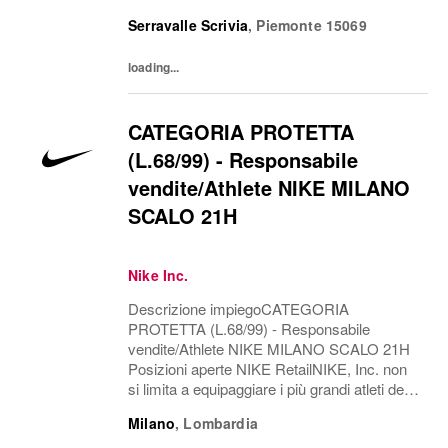
and create. Its culture thrives by embracing
Serravalle Scrivia
,
Piemonte
15069
diversity and rewarding imagination. The...
loading...
CATEGORIA PROTETTA
(L.68/99) - Responsabile
vendite/Athlete NIKE MILANO
SCALO 21H
Nike Inc.
Descrizione impiegoCATEGORIA
PROTETTA (L.68/99) - Responsabile
vendite/Athlete NIKE MILANO SCALO 21H
Posizioni aperte NIKE RetailNIKE, Inc. non
si limita a equipaggiare i più grandi atleti del
mondo, ma esplora il potenziale, abbatte le
Milano
,
Lombardia
barriere, riscrive i confini del possibile.