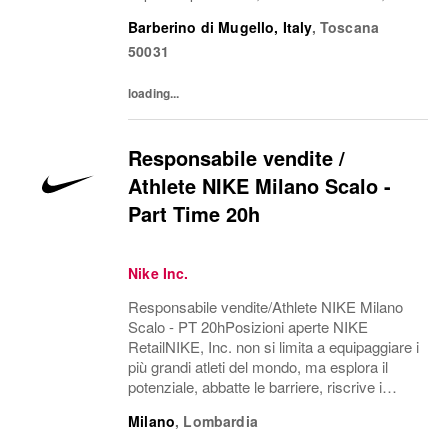
riscrive i confini del possibile. L'azienda è
Barberino di Mugello, Italy
,
Toscana
alla ricerca di persone in grado di...
50031
loading...
Responsabile vendite /
Athlete NIKE Milano Scalo -
Part Time 20h
Nike Inc.
Responsabile vendite/Athlete NIKE Milano
Scalo - PT 20hPosizioni aperte NIKE
RetailNIKE, Inc. non si limita a equipaggiare i
più grandi atleti del mondo, ma esplora il
potenziale, abbatte le barriere, riscrive i
confini del possibile. L'azienda è alla ricerca
Milano
,
Lombardia
di persone in grado di crescere,...