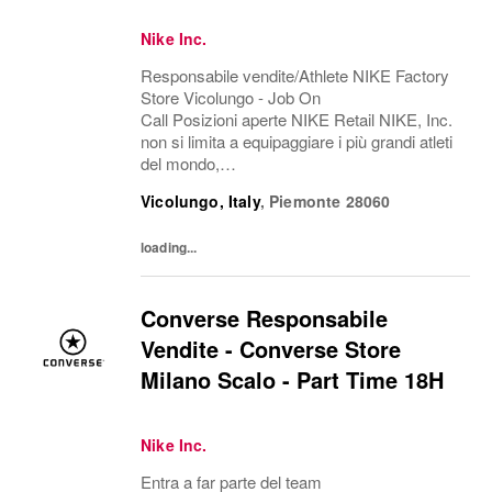
Nike Inc.
Responsabile vendite/Athlete NIKE Factory
Store Vicolungo - Job On
Call Posizioni aperte NIKE Retail NIKE, Inc.
non si limita a equipaggiare i più grandi atleti
del mondo,
ma esplora il potenziale, abbatte le barriere, r
Vicolungo, Italy
,
Piemonte
28060
iscrive i confini del possibile. L'azienda è
alla ricerca di persone in grado...
loading...
Converse Responsabile
Vendite - Converse Store
Milano Scalo - Part Time 18H
Nike Inc.
Entra a far parte del team