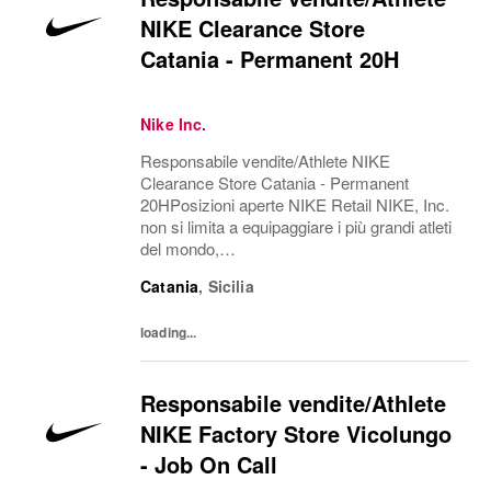
NIKE Clearance Store
Catania - Permanent 20H
Nike Inc.
Responsabile vendite/Athlete NIKE
Clearance Store Catania - Permanent
20HPosizioni aperte NIKE Retail NIKE, Inc.
non si limita a equipaggiare i più grandi atleti
del mondo,
ma esplora il potenziale, abbatte le barriere, r
Catania
,
Sicilia
iscrive i confini del possibile. L'azienda è
alla ricerca di persone in...
loading...
Responsabile vendite/Athlete
NIKE Factory Store Vicolungo
- Job On Call