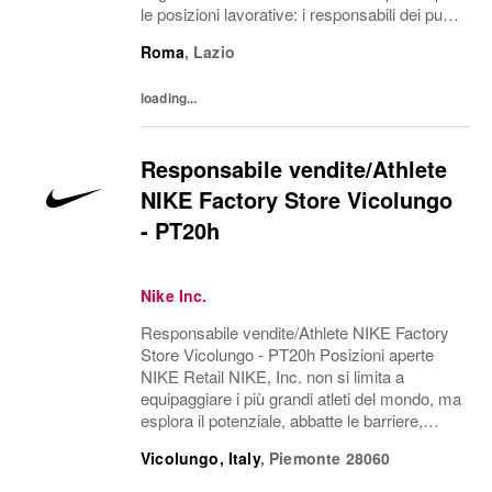
le posizioni lavorative: i responsabili dei punti
vendita sono detti "Head Coach", i loro
Roma
,
Lazio
assistenti "Assistant Head Coach", i...
loading...
Responsabile vendite/Athlete
NIKE Factory Store Vicolungo
- PT20h
Nike Inc.
Responsabile vendite/Athlete NIKE Factory
Store Vicolungo - PT20h Posizioni aperte
NIKE Retail NIKE, Inc. non si limita a
equipaggiare i più grandi atleti del mondo, ma
esplora il potenziale, abbatte le barriere,
riscrive i confini del possibile. L'azienda è
Vicolungo, Italy
,
Piemonte
28060
alla ricerca di persone in grado di...