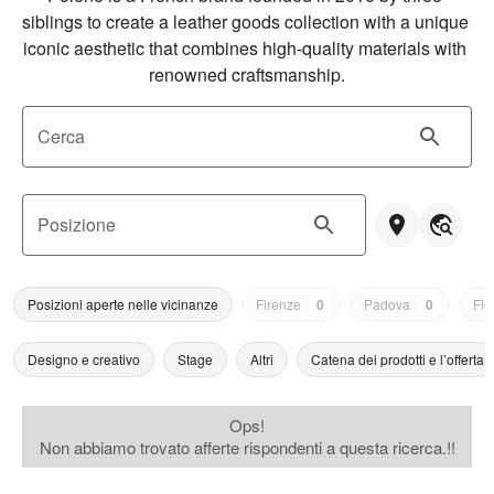
siblings to create a leather goods collection with a unique 
iconic aesthetic that combines high-quality materials with 
renowned craftsmanship.
Cerca
Posizione
Posizioni aperte nelle vicinanze
Firenze
0
Padova
0
Flo
Designo e creativo
Stage
Altri
Catena dei prodotti e l’offerta
Ops!
Non abbiamo trovato afferte rispondenti a questa ricerca.!!