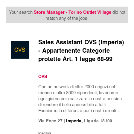
Your search
Store Manager - Torino Outlet Village
did not
match any of the jobs.
Sales Assistant OVS (Imperia)
- Appartenente Categorie
protette Art. 1 legge 68-99
OVS
Con un network di oltre 2000 negozi nel
mondo e oltre 8000 dipendenti, lavoriamo
ogni giorno per realizzare la nostra mission
di rendere il bello accessibile a tutti.
Facciamo la differenza per i nostri clienti
attraverso i brand del nostro gruppo: OVS,
Via Foce 27
|
Imperia
,
Liguria
18100
OVS Kids, UPIM, Blukids, Croff, Les...
loading...