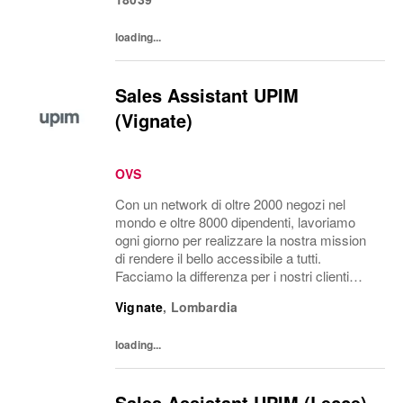
loading...
Sales Assistant UPIM
(Vignate)
OVS
Con un network di oltre 2000 negozi nel
mondo e oltre 8000 dipendenti, lavoriamo
ogni giorno per realizzare la nostra mission
di rendere il bello accessibile a tutti.
Facciamo la differenza per i nostri clienti
attraverso i brand del nostro gruppo: OVS,
Vignate
,
Lombardia
OVS Kids, UPIM, Blukids, Croff, Les...
loading...
Sales Assistant UPIM (Lecce)