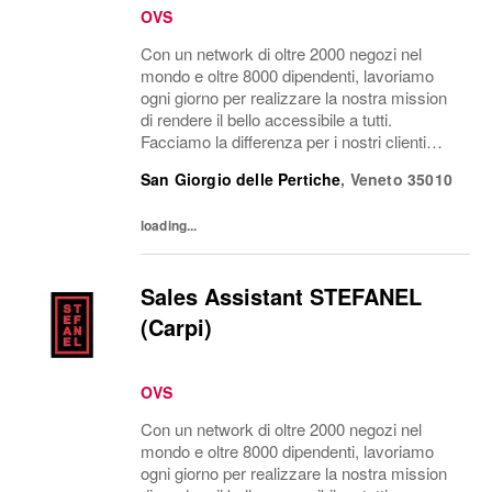
OVS
Con un network di oltre 2000 negozi nel
mondo e oltre 8000 dipendenti, lavoriamo
ogni giorno per realizzare la nostra mission
di rendere il bello accessibile a tutti.
Facciamo la differenza per i nostri clienti
attraverso i brand del nostro gruppo: OVS,
San Giorgio delle Pertiche
,
Veneto
35010
OVS Kids, UPIM, Blukids, Croff, Les...
loading...
Sales Assistant STEFANEL
(Carpi)
OVS
Con un network di oltre 2000 negozi nel
mondo e oltre 8000 dipendenti, lavoriamo
ogni giorno per realizzare la nostra mission