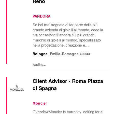
Reno
PANDORA
Se hai mai sognato di far parte della più
grande azienda di gioielli al mondo, ecco la
tua occasione!Pandora è il più grande
marchio di gioielli al mondo, specializzato
nella progettazione, creazione e
commercializzazione di gioielli di lusso
Bologna
,
Emilia-Romagna
40033
accessibili realizzati con materiali di alta
qualità....
loading...
Client Advisor - Roma Piazza
di Spagna
Moncler
OverviewMoncler is currently looking for a