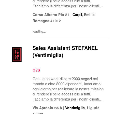
di rendere il bello accessibile a tutti.
Facciamo la differenza per i nostri clienti
attraverso i brand del nostro gruppo: OVS,
Corso Alberto Pio 21
|
Carpi
,
Emilia-
OVS Kids, UPIM, Blukids, Croff, Les...
Romagna
41012
loading...
Sales Assistant STEFANEL
(Ventimiglia)
OVS
Con un network di oltre 2000 negozi nel
mondo e oltre 8000 dipendenti, lavoriamo
ogni giorno per realizzare la nostra mission
di rendere il bello accessibile a tutti.
Facciamo la differenza per i nostri clienti
attraverso i brand del nostro gruppo: OVS,
Via Aprosio 23/A
|
Ventimiglia
,
Liguria
OVS Kids, UPIM, Blukids, Croff, Les...
18039