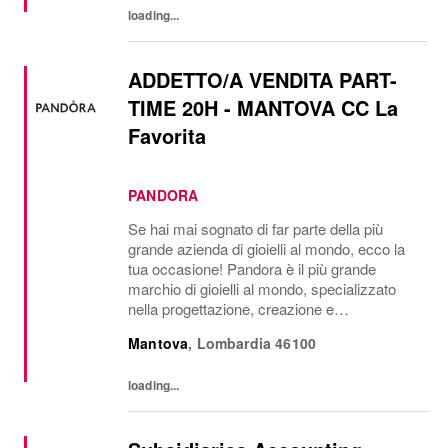
loading...
ADDETTO/A VENDITA PART-
TIME 20H - MANTOVA CC La
Favorita
PANDORA
Se hai mai sognato di far parte della più
grande azienda di gioielli al mondo, ecco la
tua occasione! Pandora è il più grande
marchio di gioielli al mondo, specializzato
nella progettazione, creazione e
commercializzazione di gioielli di lusso
Mantova
,
Lombardia
46100
accessibili realizzati con materiali di alta
qualità....
loading...