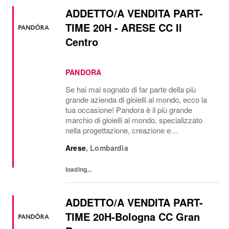
ADDETTO/A VENDITA PART-
TIME 20H - ARESE CC Il
Centro
PANDORA
Se hai mai sognato di far parte della più
grande azienda di gioielli al mondo, ecco la
tua occasione! Pandora è il più grande
marchio di gioielli al mondo, specializzato
nella progettazione, creazione e
commercializzazione di gioielli di lusso
Arese
,
Lombardia
accessibili realizzati con materiali di alta
qualità....
loading...
ADDETTO/A VENDITA PART-
TIME 20H-Bologna CC Gran