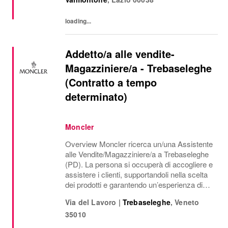
accessibili realizzati con materiali di alta
qualità....
loading...
Addetto/a alle vendite-
Magazziniere/a - Trebaseleghe
(Contratto a tempo
determinato)
Moncler
Overview Moncler ricerca un/una Assistente
alle Vendite/Magazziniere/a a Trebaseleghe
(PD). La persona si occuperà di accogliere e
assistere i clienti, supportandoli nella scelta
dei prodotti e garantendo un’esperienza di
acquisto di alta qualità. Dovrà comprendere
Via del Lavoro
|
Trebaseleghe
,
Veneto
le esigenze dei clienti e...
35010