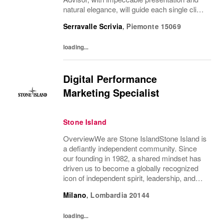
natural elegance, will guide each single client
across the brand’s values and heritage,
Serravalle Scrivia
,
Piemonte
15069
gaining a strong...
loading...
Digital Performance
Marketing Specialist
Stone Island
OverviewWe are Stone IslandStone Island is
a defiantly independent community. Since
our founding in 1982, a shared mindset has
driven us to become a globally recognized
icon of independent spirit, leadership, and
innovation.The Stone Island spirit is the
Milano
,
Lombardia
20144
foundation of the culture that we cherish...
loading...