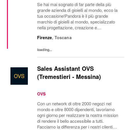
Se hai mai sognato di far parte della più
grande azienda di gioielli al mondo, ecco la
tua occasione!Pandora è il più grande
marchio di gioielli al mondo, specializzato
nella progettazione, creazione e
commercializzazione di gioielli di lusso
Firenze
,
Toscana
accessibili realizzati con materiali di alta
qualità....
loading...
Sales Assistant OVS
(Tremestieri - Messina)
OVS
Con un network di oltre 2000 negozi nel
mondo e oltre 8000 dipendenti, lavoriamo
ogni giorno per realizzare la nostra mission
di rendere il bello accessibile a tutti.
Facciamo la differenza per i nostri clienti