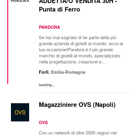
ADDETTA/O VENDITA 30H -
Punta di Ferro
PANDORA
Se hai mai sognato di far parte della più
grande azienda di gioielli al mondo, ecco la
tua occasione!Pandora è il più grande
marchio di gioielli al mondo, specializzato
nella progettazione, creazione e
commercializzazione di gioielli di lusso
Forlì
,
Emilia-Romagna
accessibili realizzati con materiali di alta
qualità....
loading...
Magazziniere OVS (Napoli)
OVS
Con un network di oltre 2000 negozi nel