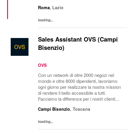
commercializzazione di gioielli di lusso
Roma
,
Lazio
accessibili realizzati con materiali di alta
qualità....
loading...
Sales Assistant OVS (Campi
Bisenzio)
OVS
Con un network di oltre 2000 negozi nel
mondo e oltre 8000 dipendenti, lavoriamo
ogni giorno per realizzare la nostra mission
di rendere il bello accessibile a tutti.
Facciamo la differenza per i nostri clienti
attraverso i brand del nostro gruppo: OVS,
Campi Bisenzio
,
Toscana
OVS Kids, UPIM, Blukids, Croff, Les...
loading...