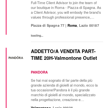
Full-Time Client Advisor to join the team of
our boutique in Roma - Piazza di Spagna. As
a Client Advisor, you will embody the brand’s
values through professional presence,
refined communication style and a passion
Piazza di Spagna 77
|
Roma
,
Lazio
00187
for delivering exceptional client...
loading...
ADDETTO/A VENDITA PART-
TIME 20H-Valmontone Outlet
PANDORA
Se hai mai sognato di far parte della più
grande azienda di gioielli al mondo, ecco la
tua occasione!Pandora è il più grande
marchio di gioielli al mondo, specializzato
nella progettazione, creazione e
commercializzazione di gioielli di lusso
Valmontone
,
Lazio
00038