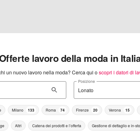
Offerte lavoro della moda in Itali
hi un nuovo lavoro nella moda? Cerca qui o
scopri i datori di l
Posizione
e
Milano
133
Roma
74
Firenze
20
Verona
15
age
Altri
Catena dei prodotti e l’offerta
Gestione di dettaglio e in-st