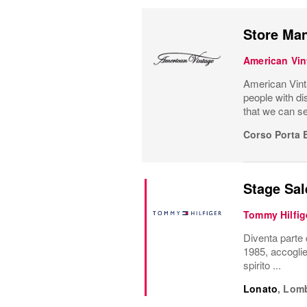
Store Man
American Vin
American Vinta
people with di
that we can se
Corso Porta 
Stage Sal
Tommy Hilfig
Diventa parte 
1985, accoglie
spirito ...
Lonato
,
Lomb