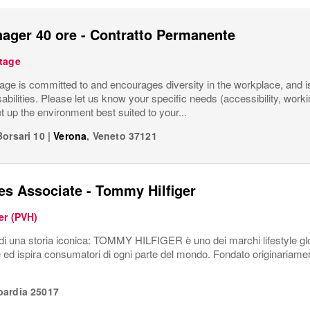
ager 40 ore - Contratto Permanente
tage
ge is committed to and encourages diversity in the workplace, and is 
sabilities. Please let us know your specific needs (accessibility, work
t up the environment best suited to your...
Borsari 10
|
Verona
,
Veneto
37121
es Associate - Tommy Hilfiger
er (PVH)
di una storia iconica: TOMMY HILFIGER è uno dei marchi lifestyle glob
 ed ispira consumatori di ogni parte del mondo. Fondato originariame
ardia
25017