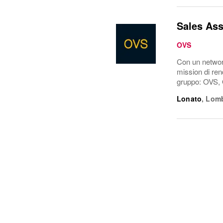
Sales Ass
OVS
Con un network
mission di rend
gruppo: OVS, 
Lonato
,
Lomb