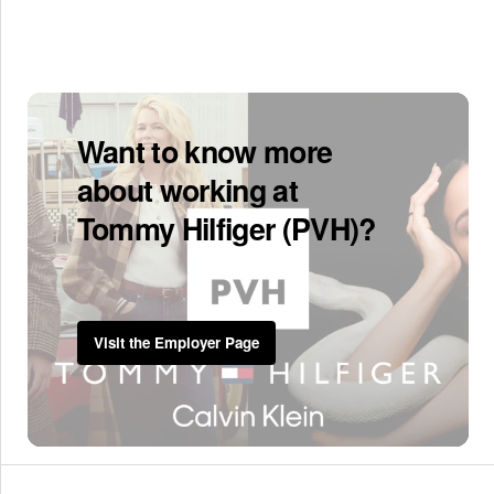
Want to know more
about working at
Tommy Hilfiger (PVH)?
Visit the Employer Page