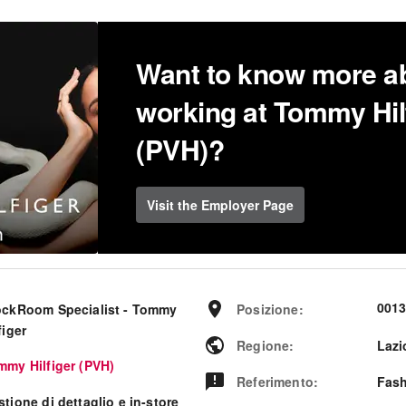
Want to know more a
working at Tommy Hil
(PVH)?
Visit the Employer Page
001
ockRoom Specialist - Tommy
Posizione
:
figer
Regione
:
Lazi
mmy Hilfiger (PVH)
Referimento
:
Fash
tione di dettaglio e in-store