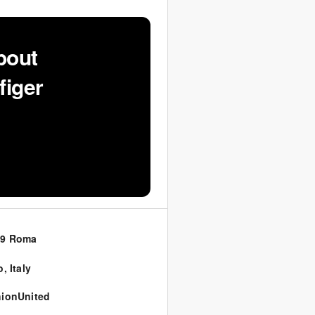
bout
figer
39 Roma
o
,
Italy
ionUnited