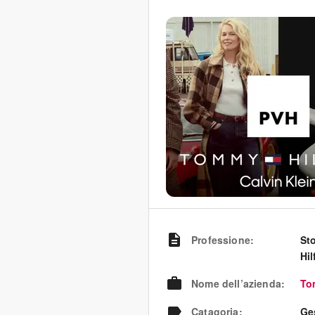
Professione
:
St
Hil
Nome dell’azienda
:
To
Catagoria
:
Ges