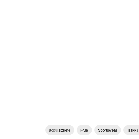
acquisizione
i-run
Sportswear
Trakks