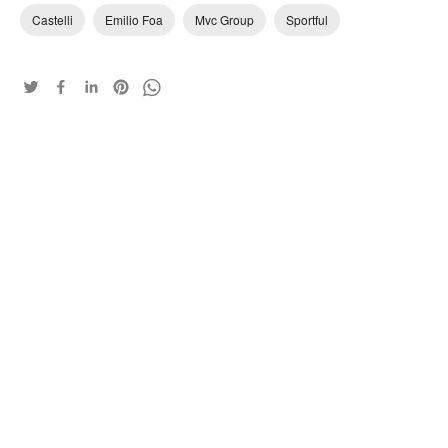
Castelli
Emilio Foa
Mvc Group
Sportful