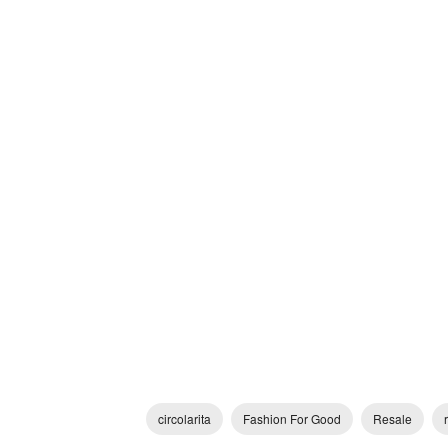
circolarita
Fashion For Good
Resale