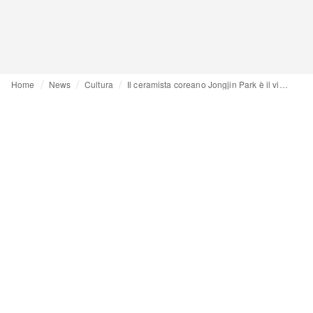
Home
News
Cultura
Il ceramista coreano Jongjin Park è il vincitore del Loewe craft prize 2026