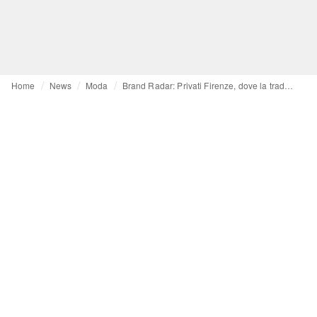
Home
News
Moda
Brand Radar: Privati Firenze, dove la tradizione toscana incontra lo stile moderno della maglieria