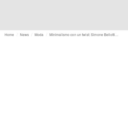
Home
News
Moda
Minimalismo con un twist: Simone Bellotti presenta il suo debutto da Jil Sander