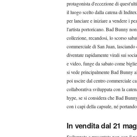
protagonista d'eccezione di quest'u
il luogo scelto dalla catena di Indit
per lanciare e iniziare a vendere i pe
l'artista portoricano. Bad Bunny non 
collezione, recandosi, lo scorso sab
commerciale di San Juan, lasciando d
diventate rapidamente virali sui soc
e video, funge da sabato come bigliet
si vede principalmente Bad Bunny al
poi uscire dal centro commerciale car
collaborativa sviluppata con la catena
hype, se si considera che Bad Bunny
con i capi della capsule, né portando
In vendita dal 21 ma
Sviluppata e presentata non con il n