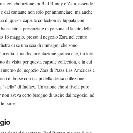
ltima collaborazione tra Bad Bunny e Zara, essendo
ex e dal cantante non solo per annunciare, ma anche
zzi di questa capsule collection sviluppata con
ha esitato a presenziare di persona al lancio della
ato 16 maggio, presso il negozio Zara nel centro
ietro di sé una scia di immagini che sono
ial media. Una documentazione grafica che, tra foto
to da visita per questa capsule collection, e in cui
l'interno del negozio Zara di Plaza Las Américas e
ico di borse con i capi della stessa collezione
 "stella" di Inditex. Un'azione che si rivela puro
 non aveva certo bisogno di uscire dal negozio, né
 le borse.
ggio
ome d'arte del cantante, Bad Bunny, ma con il suo