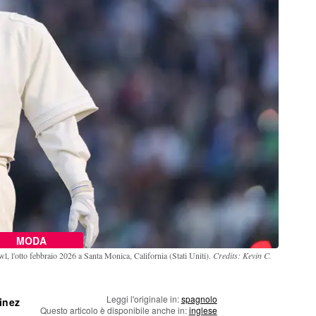
MODA
l, l'otto febbraio 2026 a Santa Monica, California (Stati Uniti).
Credits: Kevin C.
Leggi l'originale in:
spagnolo
inez
Questo articolo è disponibile anche in:
inglese