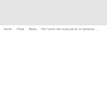
Home
Press
Moda
Per l'uomo che vuole più di 'un semplice abito': A fish named Fred è la scelta perfetta per la stagione dei matrimoni