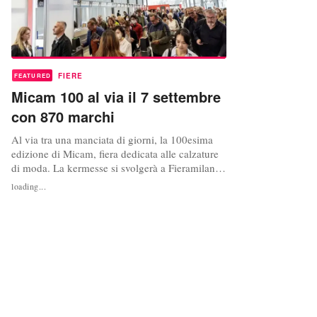
FIERE
FEATURED
Micam 100 al via il 7 settembre
con 870 marchi
Al via tra una manciata di giorni, la 100esima
edizione di Micam, fiera dedicata alle calzature
di moda. La kermesse si svolgerà a Fieramilano
Rho, dal 7 al 9 settembre. Alla prossima
loading...
edizione Micam ospiterà 870 brand di cui 401
italiani e 469 internazionali Alla prossima
edizione Micam ospiterà 870 brand di cui 401
italiani e 469...