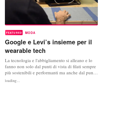
MODA
FEATURED
Google e Levi’s insieme per il
wearable tech
La tecnologia e l'abbigliamento si alleano e lo
fanno non solo dal punti di vista di filati sempre
più sostenibili e performanti ma anche dal punto
di vista della comunicazione e l'integrazione con
loading...
dispositivi smartphone". Il colosso del denim e
della tecnologia, infatti, hanno realizzato un
giubbotto, battezzato Levi’s Commuter x
Jacquard by...