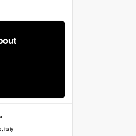
bout
a
o
,
Italy