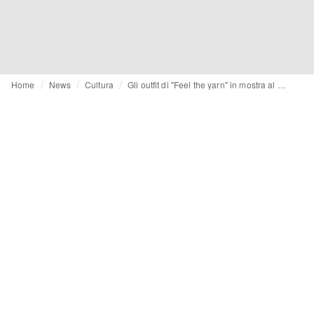
Home
News
Cultura
Gli outfit di "Feel the yarn" in mostra al Museo del Tessuto di Prato