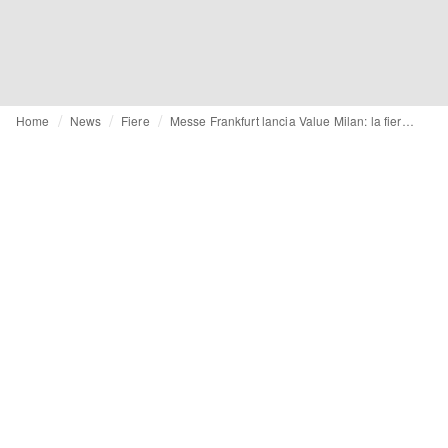
Home
News
Fiere
Messe Frankfurt lancia Value Milan: la fiera del tessile in agenda a Milano dal 3 al 5 febbraio presso The Mall