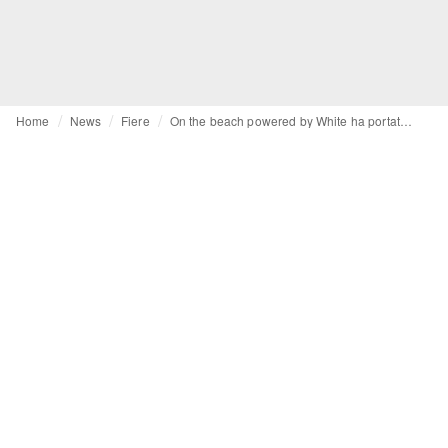
Home
News
Fiere
On the beach powered by White ha portato a Milano 100 marchi resortwear