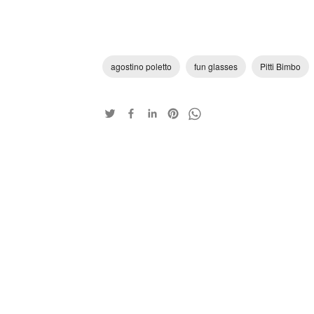
agostino poletto
fun glasses
Pitti Bimbo