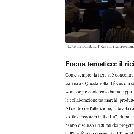
La tavola rotonda su T-Rex con i rappresentant
Focus tematico: il ric
Come sempre, la fiera si è concentrata
sia visivo. Questa volta il focus era s
workshop e conferenze hanno approfo
la collaborazione tra marchi, produtto
Al centro dell'attenzione, la tavola r
textile ecosystem in the Eu", durante
hanno discusso i risultati del progett
dall'Ue. È stato presentato il T-rex 