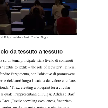
i di Fulgar, Adidas e Basf.
Credits: Fulgar
iclo da tessuto a tessuto
 su un tema principale, sia a livello di contenuti
u "Textile to textile – the role of recyclers". Diversi
ndito l'argomento, con l'obiettivo di promuovere
ri e riciclatori lungo la catena del valore circolare.
otonda "T-rex: creating a blueprint for a circular
 la quale i rappresentanti di Fulgar, Adidas e Basf
o T-rex (Textile eecycling excellence), finanziato
Blueprint, un documento strategico che fornisce