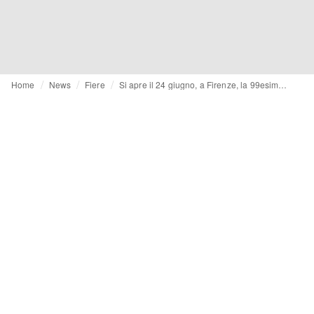
Home
News
Fiere
Si apre il 24 giugno, a Firenze, la 99esima edizione di Pitti Filati