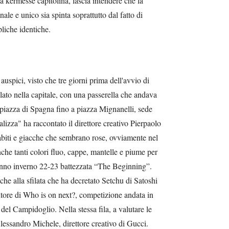
la kermesse capitolina, lascia intendere che la
nale e unico sia spinta soprattutto dal fatto di
liche identiche.
 auspici, visto che tre giorni prima dell'avvio di
lato nella capitale, con una passerella che andava
a piazza di Spagna fino a piazza Mignanelli, sede
lizza" ha raccontato il direttore creativo Pierpaolo
 abiti e giacche che sembrano rose, ovviamente nel
che tanti colori fluo, cappe, mantelle e piume per
unno inverno 22-23 battezzata “The Beginning”.
che alla sfilata che ha decretato Setchu di Satoshi
ore di Who is on next?, competizione andata in
del Campidoglio. Nella stessa fila, a valutare le
Alessandro Michele, direttore creativo di Gucci.