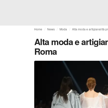
Home
News
Moda
Alta moda e artigianalità 
Alta moda e artigia
Roma