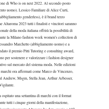
ione di Who is on next 2022. Al secondo posto
o uomo). Lessico Familiare di Alice Curti,
abbigliamento genderless), è il brand terzo
e Altaroma 2023 tutti i finalisti e vincitori saranno
ale della moda italiana offrirà la possibilità di
urante la Milano fashion week women’s collection di
essandro Marchetto (abbigliamento uomo) e a
ato il premio Pitti Tutoring e consulting award,
no per sostenere e valorizzare i fashion designer
ativo sul mercato del sistema moda. Nelle edizioni
o marchi ora affermati come Marco de Vincenzo,
ul Andrew, Msgm, Stella Jean, Arthur Arbesser,
igilante.
 ospitato una settantina di marchi con il format
te tutti i cinque giorni della manifestazione,