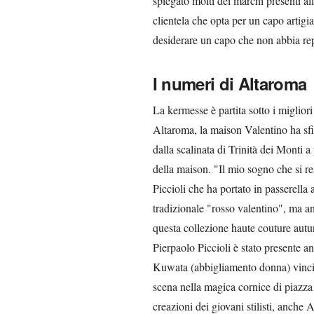
spiegato molti dei marchi presenti al
clientela che opta per un capo artigia
desiderare un capo che non abbia rep
I numeri di Altaroma
La kermesse è partita sotto i migliori
Altaroma, la maison Valentino ha sfi
dalla scalinata di Trinità dei Monti 
della maison. "Il mio sogno che si rea
Piccioli che ha portato in passerella
tradizionale "rosso valentino", ma an
questa collezione haute couture aut
Pierpaolo Piccioli è stato presente an
Kuwata (abbigliamento donna) vincit
scena nella magica cornice di piazza 
creazioni dei giovani stilisti, anche 