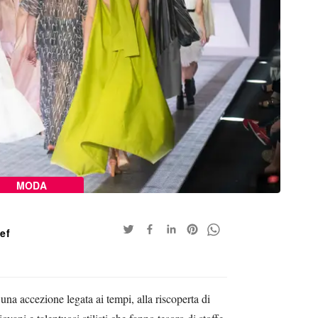
MODA
aef
 una accezione legata ai tempi, alla riscoperta di