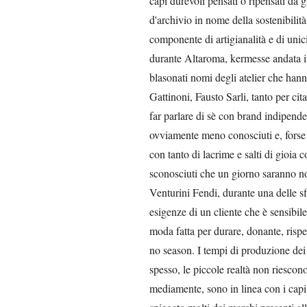
capi durevoli pensati o ripensati da gi
d'archivio in nome della sostenibilità
componente di artigianalità e di unici
durante Altaroma, kermesse andata i
blasonati nomi degli atelier che hann
Gattinoni, Fausto Sarli, tanto per ci
far parlare di sè con brand indipende
ovviamente meno conosciuti e, forse 
con tanto di lacrime e salti di gioia
sconosciuti che un giorno saranno not
Venturini Fendi, durante una delle sfil
esigenze di un cliente che è sensibile
moda fatta per durare, donante, rispet
no season. I tempi di produzione dei c
spesso, le piccole realtà non riescono
mediamente, sono in linea con i capi