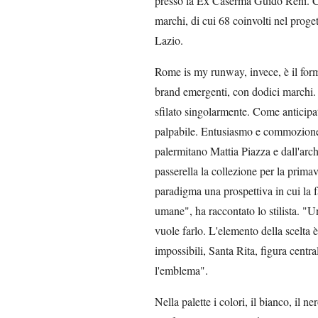
presso la Ex Caserma Guido Reni. 
marchi, di cui 68 coinvolti nel proge
Lazio.
Rome is my runway, invece, è il format
brand emergenti, con dodici marchi. U
sfilato singolarmente. Come anticipat
palpabile. Entusiasmo e commozione p
palermitano Mattia Piazza e dall'arch
passerella la collezione per la prima
paradigma una prospettiva in cui la f
umane", ha raccontato lo stilista. 
vuole farlo. L'elemento della scelta è 
impossibili, Santa Rita, figura centra
l'emblema".
Nella palette i colori, il bianco, il ne