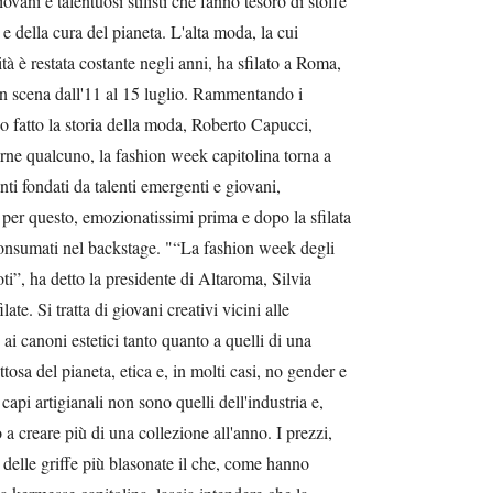
ovani e talentuosi stilisti che fanno tesoro di stoffe
 e della cura del pianeta. L'alta moda, la cui
tà è restata costante negli anni, ha sfilato a Roma,
n scena dall'11 al 15 luglio. Rammentando i
o fatto la storia della moda, Roberto Capucci,
tarne qualcuno, la fashion week capitolina torna a
nti fondati da talenti emergenti e giovani,
per questo, emozionatissimi prima e dopo la sfilata
 consumati nel backstage. "“La fashion week degli
i”, ha detto la presidente di Altaroma, Silvia
ate. Si tratta di giovani creativi vicini alle
 ai canoni estetici tanto quanto a quelli di una
tosa del pianeta, etica e, in molti casi, no gender e
api artigianali non sono quelli dell'industria e,
 a creare più di una collezione all'anno. I prezzi,
 delle griffe più blasonate il che, come hanno