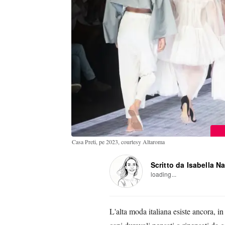
Casa Preti, pe 2023, courtesy Altaroma
Scritto da Isabella N
loading...
L'alta moda italiana esiste ancora, in