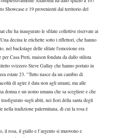
Complessivamente Altaroma ha dato spazio a 107
tto Showcase e 19 provenienti dal territorio del
 che ha inaugurato le sfilate collettive riservate ai
na decina le etichette sotto i riflettori, che hanno
o, nel backstage delle sfilate l'emozione era
er Casa Preti, maison fondata da dallo stilista
itetto svizzero Steve Gallay che hanno portato in
vera estate 23. "Tutto nasce da un cambio di
acoltà di agire è data non agli umani, ma alle
"Una donna e un uomo umana che sa scegliere e che
trasfigurato sugli abiti, nei fiori della santa degli
le nella tradizione palermitana, di cui la rosa è
ro, il rosa, il giallo e l’argento si muovono e