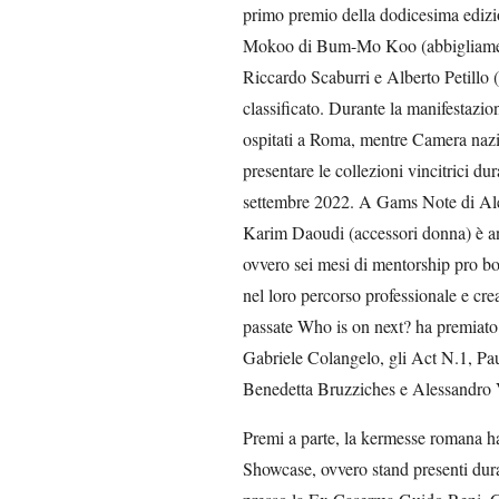
primo premio della dodicesima ediz
Mokoo di Bum-Mo Koo (abbigliament
Riccardo Scaburri e Alberto Petillo (
classificato. Durante la manifestazion
ospitati a Roma, mentre Camera nazion
presentare le collezioni vincitrici d
settembre 2022. A Gams Note di Al
Karim Daoudi (accessori donna) è and
ovvero sei mesi di mentorship pro bo
nel loro percorso professionale e cre
passate Who is on next? ha premiat
Gabriele Colangelo, gli Act N.1, Pa
Benedetta Bruzziches e Alessandro V
Premi a parte, la kermesse romana ha
Showcase, ovvero stand presenti duran