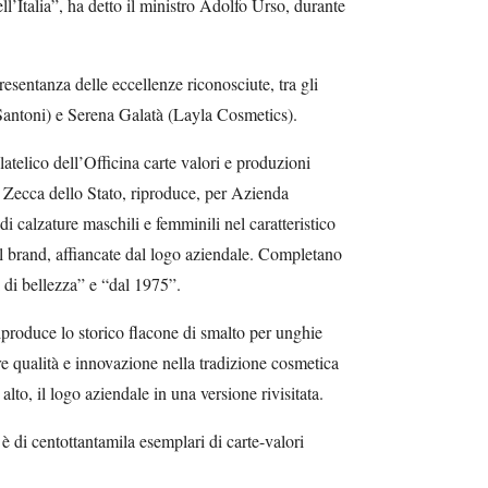
ll’Italia”, ha detto il ministro Adolfo Urso, durante
esentanza delle eccellenze riconosciute, tra gli
Santoni) e Serena Galatà (Layla Cosmetics).
latelico dell’Officina carte valori e produzioni
 e Zecca dello Stato, riproduce, per Azienda
i calzature maschili e femminili nel caratteristico
el brand, affiancate dal logo aziendale. Completano
i di bellezza” e “dal 1975”.
iproduce lo storico flacone di smalto per unghie
re qualità e innovazione nella tradizione cosmetica
 alto, il logo aziendale in una versione rivisitata.
 è di centottantamila esemplari di carte-valori