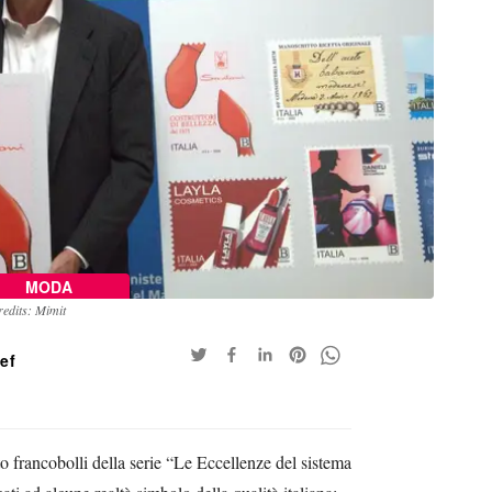
MODA
edits: Mimit
aef
o francobolli della serie “Le Eccellenze del sistema