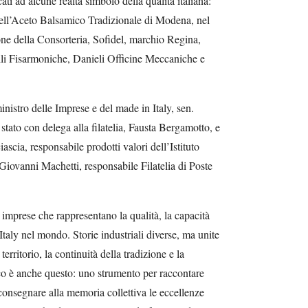
ati ad alcune realtà simbolo della qualità italiana:
dell’Aceto Balsamico Tradizionale di Modena, nel
one della Consorteria, Sofidel, marchio Regina,
li Fisarmoniche, Danieli Officine Meccaniche e
inistro delle Imprese e del made in Italy, sen.
stato con delega alla filatelia, Fausta Bergamotto, e
ascia, responsabile prodotti valori dell’Istituto
 Giovanni Machetti, responsabile Filatelia di Poste
mprese che rappresentano la qualità, la capacità
Italy nel mondo. Storie industriali diverse, ma unite
erritorio, la continuità della tradizione e la
lico è anche questo: uno strumento per raccontare
 consegnare alla memoria collettiva le eccellenze