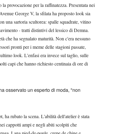
o la provocazione per la raffinatezza. Presentata nei
 Avenue George V, la sfilata ha proposto look sia
con una sartoria scultorea: spalle squadrate, vitino
avimento - tratti distintivi del lessico di Demna.
ietà che ha segnalato maturità. Non c'era nessuno
essori pronti per i meme delle stagioni passate,
nultimo look. L'enfasi era invece sul taglio, sulle
olti capi che hanno richiesto centinaia di ore di
, ha osservato un esperto di moda, "non
pt, ha rubato la scena. L'abilità dell'atelier è stata
ei cappotti ampi e negli abiti scolpiti che
aruga. Lana pied-de-poule, crepe de chine e