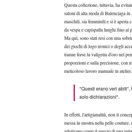
Questa collezione, tuttavia, ha evitat
saloni di alta moda di Balenciaga in
maschili, sia femminili e si è aperta 
da vespa e capispalla lunghi fino al p
Ma qui, sono stati resi con una sobr
dei giochi di logo ironici o degli acc
tranne forse la valigetta d'oro nel pe
proporzioni e sulla precisione, con m
meticoloso lavoro manuale in atelier.
"Questi erano veri abiti"
solo dichiarazioni".
In effetti, l'artigianalità, non il conce
messa in mostra nella pelle couture, n
aderivano come il guscio di una tart