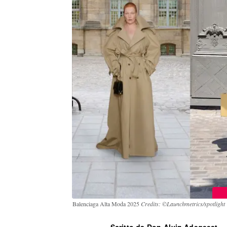
Balenciaga Alta Moda 2025
Credits: ©Launchmetrics/spotlight
Scritto da Don-Alvin Adegeest