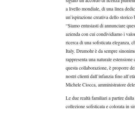
siglato un accordo di licenza plurienn
a livello mondiale, di una linea dedi
un’ispirazione creativa dello storico
“Siamo entusiasti di annunciare ques
azienda con cui condividiamo i valori 
ricerca di una sofisticata eleganza, 
Italy. Drumohr è da sempre sinonimo 
rappresenta una naturale estensione de
questa collaborazione, è proporre de
nostri clienti dall’infanzia fino all’e
Michele Ciocca, amministratore del
Le due realtà familiari a partire dal
collezione sofisticata e colorata in s