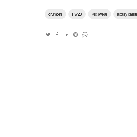
drumohr
FW23
Kidswear
luxury child