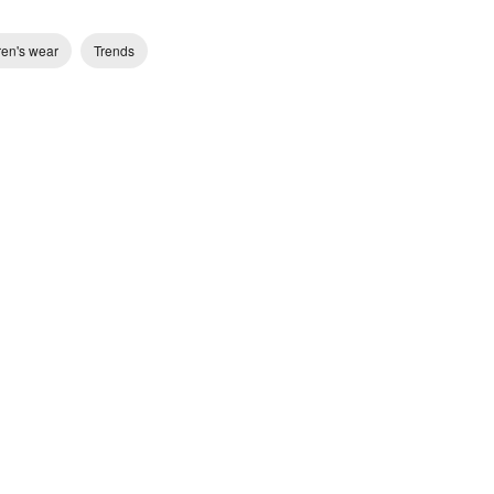
ren's wear
Trends