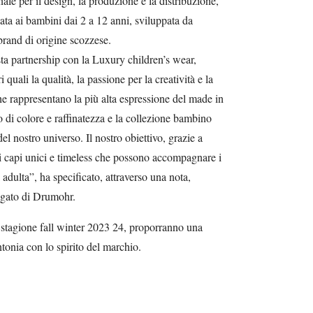
ale per il design, la produzione e la distribuzione,
cata ai bambini dai 2 a 12 anni, sviluppata da
 brand di origine scozzese.
ta partnership con la Luxury children’s wear,
quali la qualità, la passione per la creatività e la
che rappresentano la più alta espressione del made in
di colore e raffinatezza e la collezione bambino
l nostro universo. Il nostro obiettivo, grazie a
i capi unici e timeless che possono accompagnare i
tà adulta”, ha specificato, attraverso una nota,
egato di Drumohr.
la stagione fall winter 2023 24, proporranno una
intonia con lo spirito del marchio.