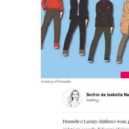
Courtesy of Drumohr
Scritto da Isabella N
loading...
Drumohr e Luxury children’s wear, p