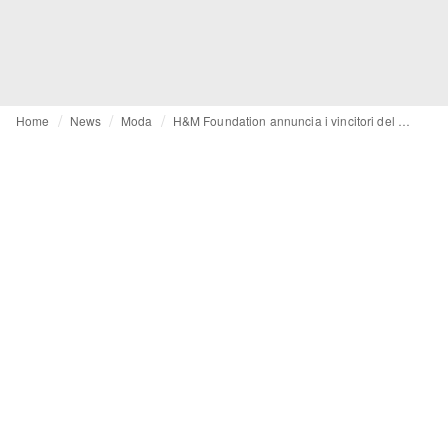
Home
News
Moda
H&M Foundation annuncia i vincitori del Global change award 2026 per l'innovazione tessile