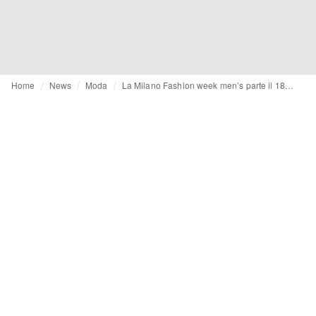
Home
News
Moda
La Milano Fashion week men’s parte il 18 giugno, 4 le sfilate in presenza