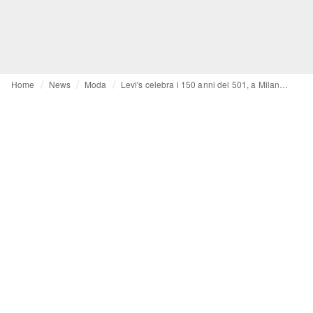
Home
News
Moda
Levi's celebra i 150 anni del 501, a Milano, con il denim murale di Ian Berry