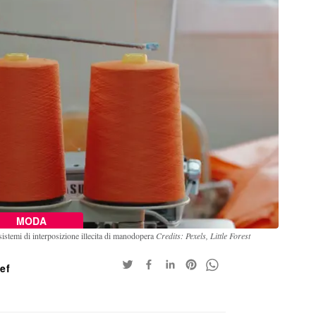
MODA
 sistemi di interposizione illecita di manodopera
Credits: Pexels, Little Forest
aef