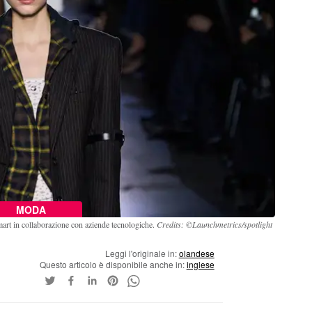
MODA
mart in collaborazione con aziende tecnologiche.
Credits: ©Launchmetrics/spotlight
Leggi l'originale in:
olandese
Questo articolo è disponibile anche in:
inglese