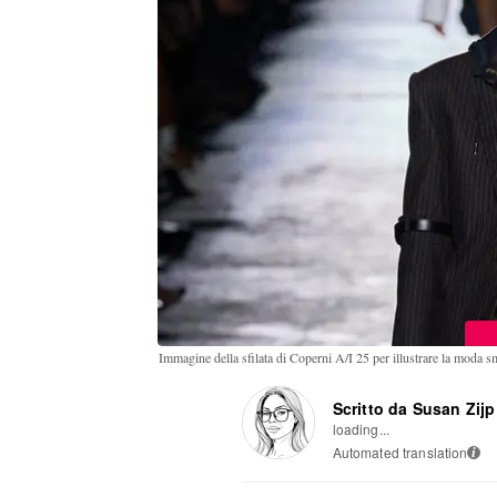
Immagine della sfilata di Coperni A/I 25 per illustrare la moda s
Scritto da Susan Zijp
loading...
Automated translation
i