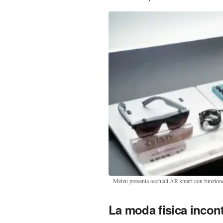
Meizu presenta occhiali AR smart con funzion
La moda fisica incont