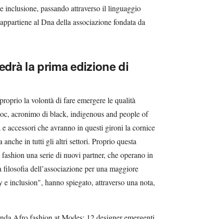
à e inclusione, passando attraverso il linguaggio
 appartiene al Dna della associazione fondata da
edrà la prima edizione di
 proprio la volontà di fare emergere le qualità
ipoc, acronimo di black, indigenous and people of
a e accessori che avranno in questi gironi la cornice
nche in tutti gli altri settori. Proprio questa
 fashion una serie di nuovi partner, che operano in
la filosofia dell’associazione per una maggiore
y e inclusion", hanno spiegato, attraverso una nota,
agenda Afro fashion at Modes: 12 designer emergenti