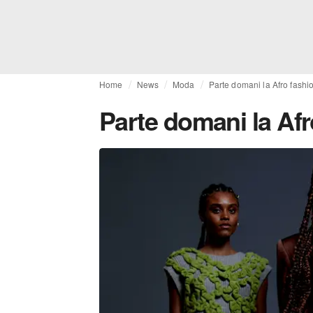
Home
News
Moda
Parte domani la Afro fash
Parte domani la Af