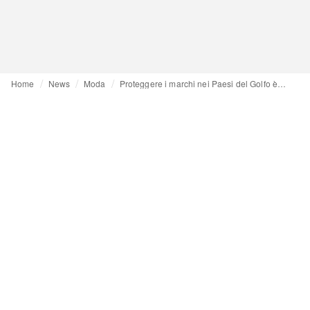
Home
News
Moda
Proteggere i marchi nei Paesi del Golfo è ora più semplice e meno costoso