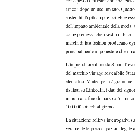
consapevoli dell'estensione del ciclo d
articoli dopo un uso limitato. Questo
sostenibilità più ampi e potrebbe ess
dell'impatto ambientale della moda.
come premessa che i vestiti di buona 
marchi di fast fashion producano ogni 
principalmente in poliestere che rima
L'imprenditore di moda Stuart Trevor
del marchio vintage sostenibile Stuart
elencati su Vinted per 77 giorni, ne
risultati su LinkedIn, i dati del sig
milioni alla fine di marzo a 61 mili
100.000 articoli al giorno.
La situazione solleva interrogativi sul
veramente le preoccupazioni legate al