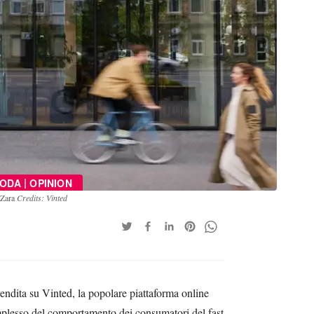
|
ODA
OPINION
i Zara
Credits: Vinted
vendita su Vinted, la popolare piattaforma online
mplesso del comportamento dei consumatori del fast