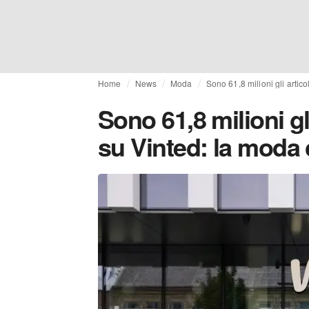
Home
News
Moda
Sono 61,8 milioni gli artico
Sono 61,8 milioni gli
su Vinted: la moda c