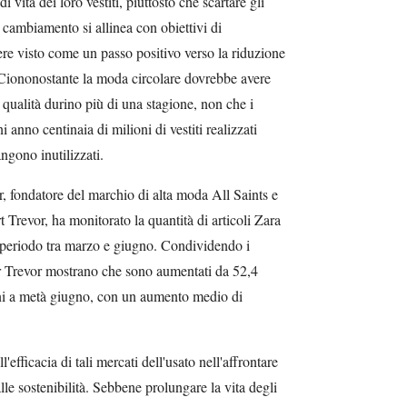
i vita dei loro vestiti, piuttosto che scartare gli
 cambiamento si allinea con obiettivi di
ere visto come un passo positivo verso la riduzione
 Ciononostante la moda circolare dovrebbe avere
qualità durino più di una stagione, non che i
anno centinaia di milioni di vestiti realizzati
ngono inutilizzati.
, fondatore del marchio di alta moda All Saints e
 Trevor, ha monitorato la quantità di articoli Zara
l periodo tra marzo e giugno. Condividendo i
nor Trevor mostrano che sono aumentati da 52,4
oni a metà giugno, con un aumento medio di
l'efficacia di tali mercati dell'usato nell'affrontare
le sostenibilità. Sebbene prolungare la vita degli