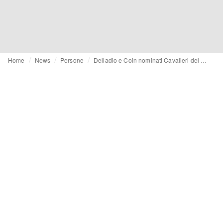
Home
News
Persone
Delladio e Coin nominati Cavalieri del lavoro; Gallucci Cavaliere al merito