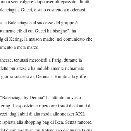
ino a sconvolgere: dopo aver oltrepassato i limiti,
enciaga a Gucci, è stato costretto a moderarsi.
, a Balenciaga e al successo del gruppo è
ttamente ciò di cui Gucci ha bisogno", ha
pdg di Kering, la maison madre, nel comunicato che
erimento a metà marzo.
rancese, tenutasi mercoledì a Parigi durante la
 delle più attese e ha indubbiamente richiamato
l giorno successivo, Demna si è unito alla griffe
a "Balenciaga by Demna" ha attirato un vasto
ering. L'esposizione ripercorre i suoi dieci anni di
pezzi, dagli abiti di alta moda alle sneaker XXL,
e ispirata alla shopping bag di Ikea. Senza rancore,
el duemilasette in cui Balenciaga declinava la sua