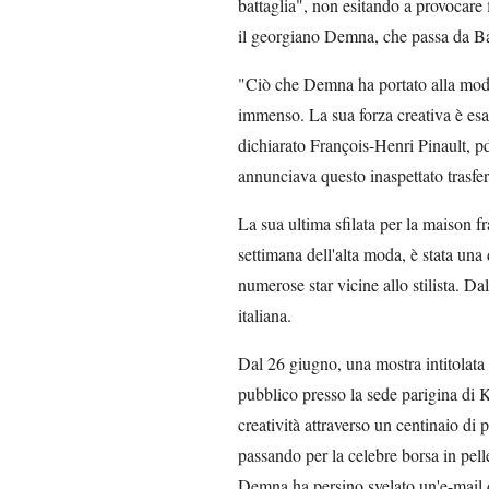
battaglia", non esitando a provocare f
il georgiano Demna, che passa da Bal
"Ciò che Demna ha portato alla moda
immenso. La sua forza creativa è esa
dichiarato François-Henri Pinault, 
annunciava questo inaspettato trasf
La sua ultima sfilata per la maison f
settimana dell'alta moda, è stata una
numerose star vicine allo stilista. Da
italiana.
Dal 26 giugno, una mostra intitolat
pubblico presso la sede parigina di K
creatività attraverso un centinaio di 
passando per la celebre borsa in pell
Demna ha persino svelato un'e-mail d