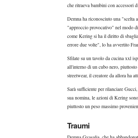
che ritraeva bambini con accessori d
Demna ha riconosciuto una "scelta ar
"approccio provocativo" nel modo di 
come Kering si ha il diritto di sbagli
errore due volte", lo ha avvertito Fr
Sfilate su un tavolo da cucina xxl isp
all'interno di un cubo nero, piuttos
streetwear, il creatore da allora ha at
Sarà sufficiente per rilanciare Gucci
sua nomina, le azioni di Kering sono c
piuttosto un peso massimo proveniente
Traumi
Demna Gvasalia, che ha abbandonato 