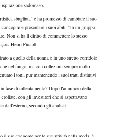
i ispirazione sadomaso.
tistica sbagliata" e ha promesso di cambiare il suo
concepire e presentare i suoi abiti. "In un gruppo
are. Non si ha il diritto di commettere lo stesso
ançois-Henri Pinault.
irato a quello della nonna o in uno stretto corridoio
to che nel fango, ma con collezioni sempre molto
tenuato i toni, pur mantenendo i suoi tratti distintivi.
, in fase di rallentamento? Dopo l'annuncio della
rollate, con gli investitori che si aspettavano
 dall'esterno, secondo gli analisti.
il suo cognome per le sue attività nella moda, è