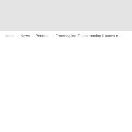
Home
News
Persone
Ermenegildo Zegna nomina il nuovo chief innovation e Ai officer