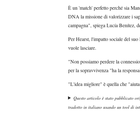
È un 'match' perfetto perché sia Ma
DNA la missione di valorizzare i saper
campagna", spiega Lucía Benítez, d
Per Hearst, l'impatto sociale del suo
vuole lasciare.
"Non possiamo perdere la connessione
per la sopravvivenza "ha la responsabil
"L'idea migliore" è quella che "aiut
Questo articolo è stato pubblicato or
tradotto in italiano usando un tool di inte