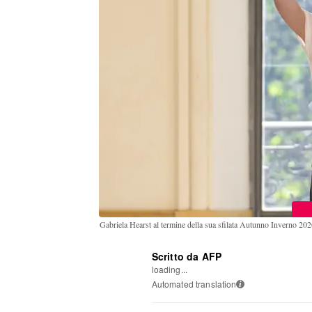
Gabriela Hearst al termine della sua sfilata Autunno Inverno 20
Scritto da AFP
loading...
Automated translation
i