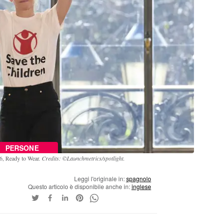
PERSONE
26, Ready to Wear.
Credits: ©Launchmetrics/spotlight.
Leggi l'originale in:
spagnolo
Questo articolo è disponibile anche in:
inglese