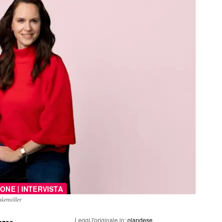
|
SONE
INTERVISTA
nkemöller
Leggi l'originale in:
olandese
azer