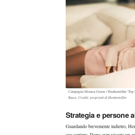
Campagna Monica Geuze / Hunkemöller 'Top Supe
Bassi.
Crediti: proprietà di Hunkemöller
Strategia e persone a
Guardando brevemente indietro, Hen
sua carriera. Dopo aver vissuto un ann