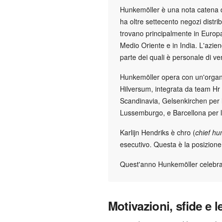
Hunkemöller è una nota catena di 
ha oltre settecento negozi distribu
trovano principalmente in Europa.
Medio Oriente e in India. L'azie
parte dei quali è personale di ve
Hunkemöller opera con un'organi
Hilversum, integrata da team Hr 
Scandinavia, Gelsenkirchen per 
Lussemburgo, e Barcellona per 
Karlijn Hendriks è chro (
chief hu
esecutivo. Questa è la posizione 
Quest'anno Hunkemöller celebra 
Motivazioni, sfide e l