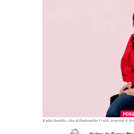
PER
Karlijn Hendriks, chro di Hunkemöller
Crediti: proprietà di Hu
Scritto da Esmee Bla