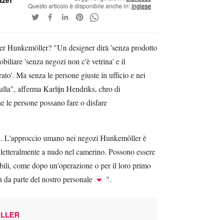
Questo articolo è disponibile anche in:
inglese
er Hunkemöller? "Un designer dirà 'senza prodotto
biliare 'senza negozi non c'è vetrina' e il
rato'. Ma senza le persone giuste in ufficio e nei
lla", afferma Karlijn Hendriks, chro di
 le persone possano fare o disfare
o". L'approccio umano nei negozi Hunkemöller è
 letteralmente a nudo nel camerino. Possono essere
bili, come dopo un'operazione o per il loro primo
à da parte del nostro personale
".
ÖLLER