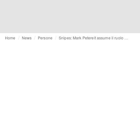
Home
News
Persone
Snipes: Mark Petereit assume il ruolo di senior head of buying e planning