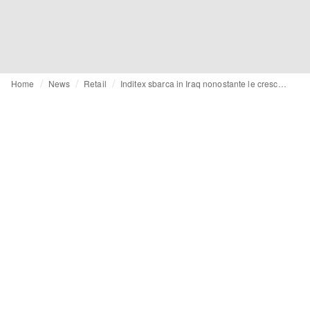
Home
News
Retail
Inditex sbarca in Iraq nonostante le crescenti tensioni regionali