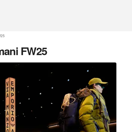
W25
mani FW25