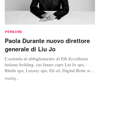
PERSONE
Paola Durante nuovo direttore
generale di Liu Jo
L’azienda di abbigliamento di Eih-Eccellenze
italiane holding, cui fanno capo Liu Jo spa,
Blufin spa, Luxury spa, Eli srl, Digital Boite srl
ed Eih Logistics, ha affidato a a Paola Durante il
loading...
ruolo di direttore generale. "Liu Jo, fondata da
Marco Marchi, ha scelto per la prima volta di
nominare un general manager in un’ottica di
consolidamento e...