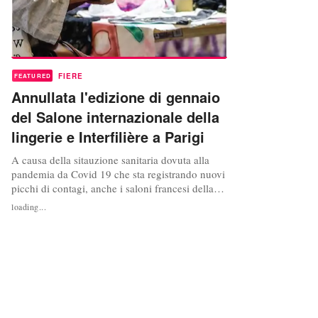
FIERE
FEATURED
Annullata l'edizione di gennaio
del Salone internazionale della
lingerie e Interfilière a Parigi
A causa della sitauzione sanitaria dovuta alla
pandemia da Covid 19 che sta registrando nuovi
picchi di contagi, anche i saloni francesi della
moda, dopo quelli tedeschi, posticipano le date.
loading...
Il Salon International de la Lingerie e Interfilière
Paris hanno appena annunciato la cancellazione
dell’edizione di gennaio e il posticipo del salone
dal...