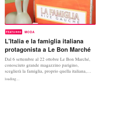
MODA
FEATURED
L'Italia e la famiglia italiana
protagonista a Le Bon Marché
Dal 6 settembre al 22 ottobre Le Bon Marché,
conosciuto grande magazzino parigino,
sceglierà la famiglia, proprio quella italiana,
come concept per i clienti. Si tratta di un tema
loading...
universale e fidelizzante secondo il team di Bon
Marché Rive Gauche e della Grande Epicerie de
Paris. Su una superficie di oltre mille metri
quadrati, infatti, anche...