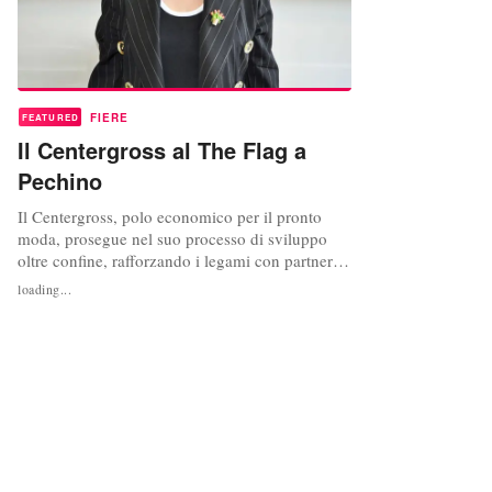
FIERE
FEATURED
Il Centergross al The Flag a
Pechino
Il Centergross, polo economico per il pronto
moda, prosegue nel suo processo di sviluppo
oltre confine, rafforzando i legami con partner
storici come la Russia ma allo stesso tempo,
loading...
puntando a un mercato di primaria importanza
come la Cina. Da oggi, infatti, Centergross è al
The Flag di Pechino. Il distretto di Bologna è
presente all’interno...