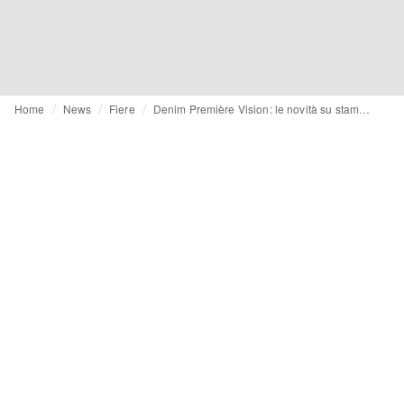
Home
News
Fiere
Denim Première Vision: le novità su stampa digitale, finissaggio, texture, efficienza dei processi e colore