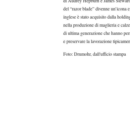
di Audrey Hepburn e James Stewart. 
del “razor blade” divenne un’icona e
inglese è stato acquisito dalla holdin
nella produzione di maglieria e calze
di ultima generazione che hanno perme
e preservare la lavorazione tipicame
Foto: Drumohr, dall'ufficio stampa