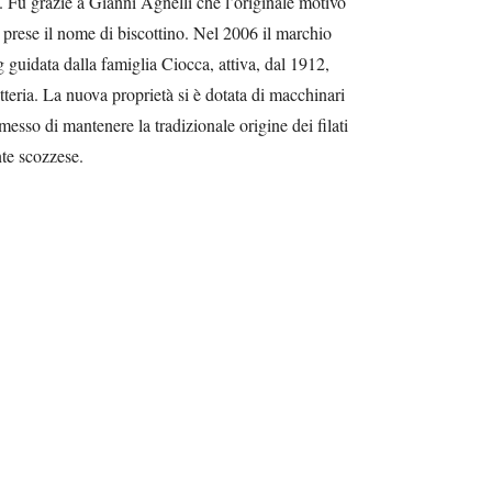
Fu grazie a Gianni Agnelli che l’originale motivo
 prese il nome di biscottino. Nel 2006 il marchio
g guidata dalla famiglia Ciocca, attiva, dal 1912,
tteria. La nuova proprietà si è dotata di macchinari
sso di mantenere la tradizionale origine dei filati
nte scozzese.